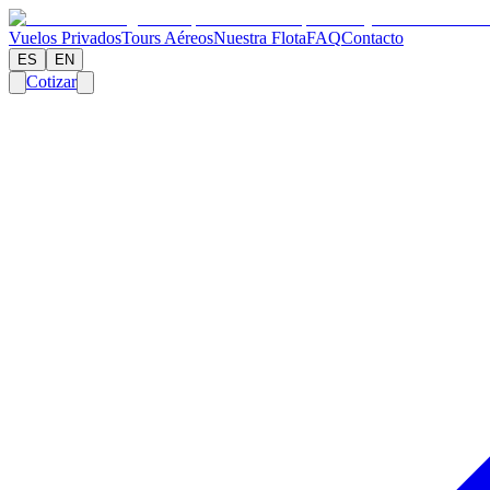
Vuelos Privados
Tours Aéreos
Nuestra Flota
FAQ
Contacto
ES
EN
Cotizar